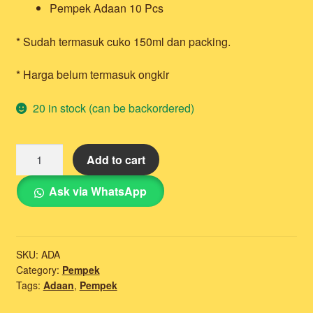
Pempek Adaan 10 Pcs
* Sudah termasuk cuko 150ml dan packing.
* Harga belum termasuk ongkir
20 in stock (can be backordered)
Pempek
Add to cart
Adaan
quantity
Ask via WhatsApp
SKU:
ADA
Category:
Pempek
Tags:
Adaan
,
Pempek